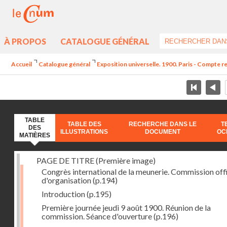
À PROPOS
CATALOGUE GÉNÉRAL
Accueil
Catalogue général
Exposition universelle. 1900. Paris - Compte re
TABLE
TABLE DES
RECHERCHE DANS LE
T
DES
ILLUSTRATIONS
DOCUMENT
OC
MATIÈRES
PAGE DE TITRE (Première image)
Congrès international de la meunerie. Commission offi
d'organisation
(p.194)
Introduction
(p.195)
Première journée jeudi 9 août 1900. Réunion de la
commission. Séance d'ouverture
(p.196)