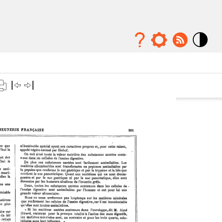
Mode
contraste
élévé