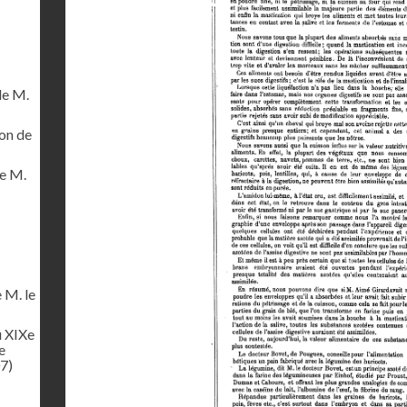
de M.
on de
de M.
 M. le
u XIXe
e
7)