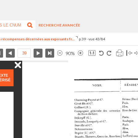
RECHERCHE AVANCÉE
es récompenses décernées aux exposants fr...
p.39 - vue 43/84
90%
EXTE
ÉRISÉ