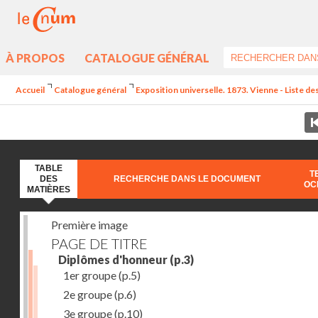
À PROPOS
CATALOGUE GÉNÉRAL
Accueil
Catalogue général
Exposition universelle. 1873. Vienne - Liste d
TABLE
T
DES
RECHERCHE DANS LE DOCUMENT
OC
MATIÈRES
Première image
PAGE DE TITRE
Diplômes d'honneur
(p.3)
1er groupe
(p.5)
2e groupe
(p.6)
3e groupe
(p.10)