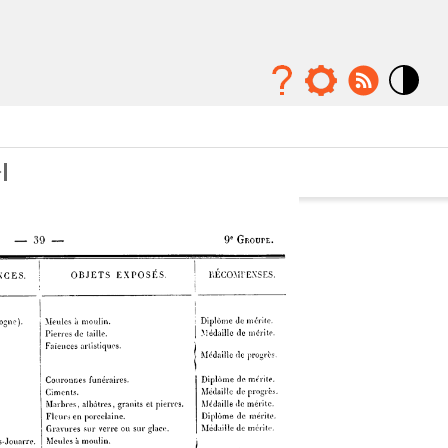
Mode
contraste
élévé