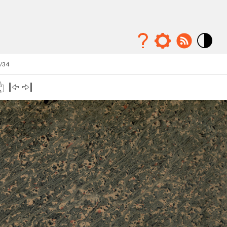
Mode
contraste
1/34
élévé