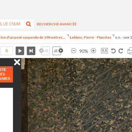
RECHERCHE AVANCÉE
iption d'un pont suspendu de 198 mètres ...
Leblanc, Pierre - Planches
n.n. - vue 
90%
ISTE
DES
LUMES