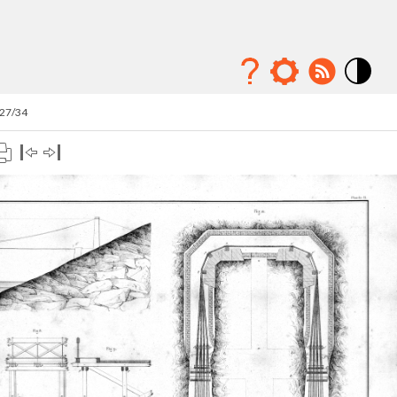
Mode
contraste
 27/34
élévé