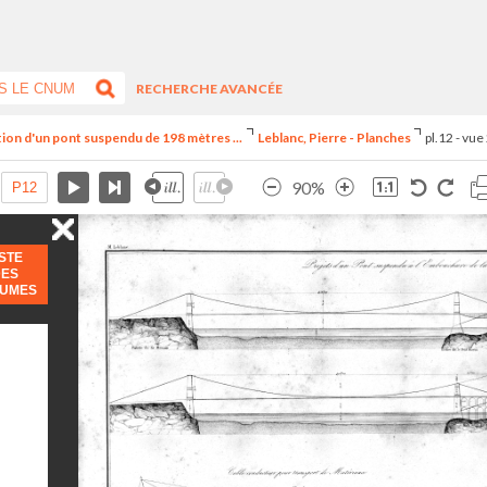
RECHERCHE AVANCÉE
iption d'un pont suspendu de 198 mètres ...
Leblanc, Pierre - Planches
pl.12 - vue
90%
ISTE
DES
LUMES