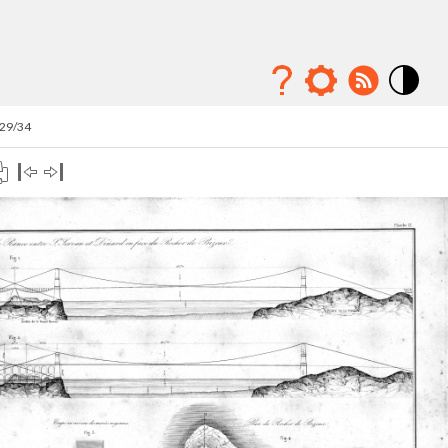
Mode
contraste
 29/34
élévé