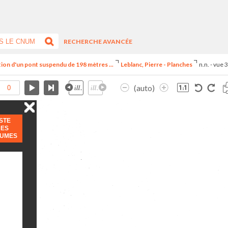
RECHERCHE AVANCÉE
iption d'un pont suspendu de 198 mètres ...
Leblanc, Pierre - Planches
n.n. - vue 
(auto)
ISTE
DES
LUMES