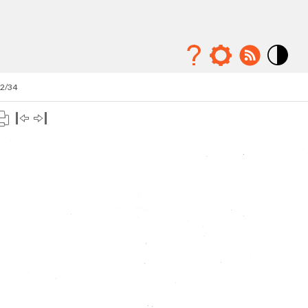
Mode
contraste
32/34
élévé