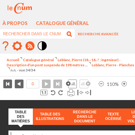
À PROPOS
CATALOGUE GÉNÉRAL
RECHERCHE AVANCÉE
Mode
contraste
Accueil
Catalogue général
Leblanc, Pierre (18..-18..? ; ingénieur) -
élévé
Description d'un pont suspendu de 198 mètres ...
Leblanc, Pierre - Planches
n.n. - vue 34/34
110%
TABLE
RECHERCHE
L
TABLE DES
TEXTE
DES
DANS LE
ILLUSTRATIONS
OCÉRISÉ
MATIÈRES
DOCUMENT
VO