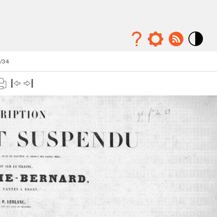
Mode
contraste
5/34
élévé