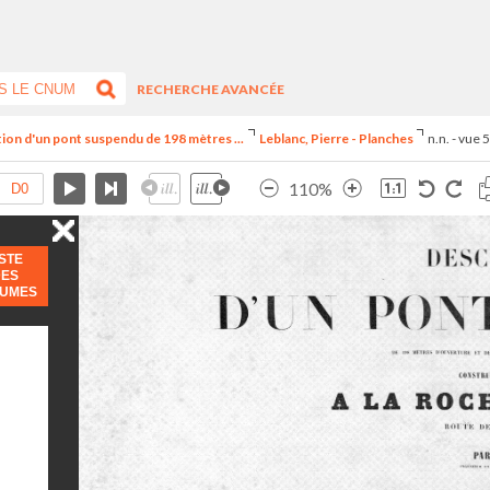
RECHERCHE AVANCÉE
iption d'un pont suspendu de 198 mètres ...
Leblanc, Pierre - Planches
n.n. - vue 
110%
ISTE
DES
LUMES