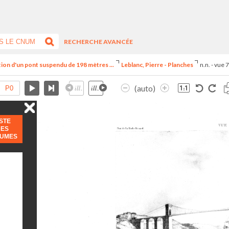
RECHERCHE AVANCÉE
iption d'un pont suspendu de 198 mètres ...
Leblanc, Pierre - Planches
n.n. - vue 
(auto)
ISTE
DES
LUMES