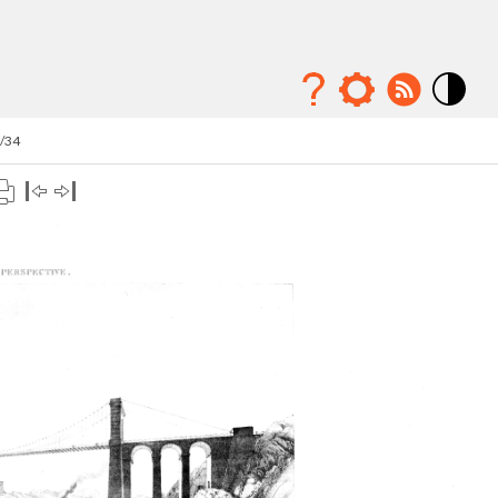
Mode
contraste
7/34
élévé