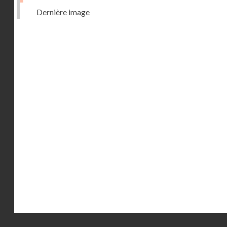
Dernière image
Droits réservés - CNAM