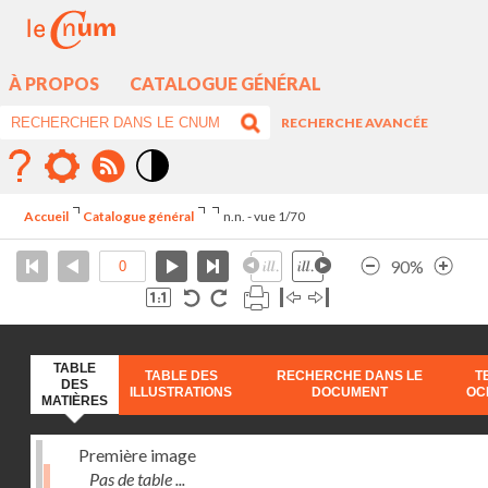
À PROPOS
CATALOGUE GÉNÉRAL
RECHERCHE AVANCÉE
Mode
contraste
Accueil
Catalogue général
n.n. - vue 1/70
élévé
90%
TABLE
TABLE DES
RECHERCHE DANS LE
T
DES
ILLUSTRATIONS
DOCUMENT
OC
MATIÈRES
Première image
Pas de table ...