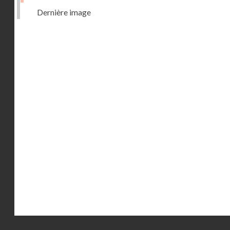
Dernière image
Droits réservés - CNAM