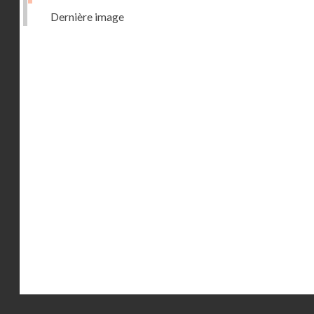
Dernière image
Droits réservés - CNAM