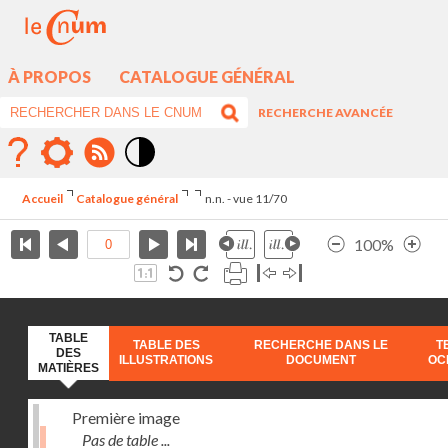
À PROPOS
CATALOGUE GÉNÉRAL
RECHERCHE AVANCÉE
Mode
contraste
Accueil
Catalogue général
n.n. - vue 11/70
élévé
100%
TABLE
TABLE DES
RECHERCHE DANS LE
T
DES
ILLUSTRATIONS
DOCUMENT
OC
MATIÈRES
Première image
Pas de table ...