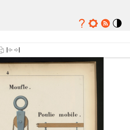
Mode
contraste
élévé