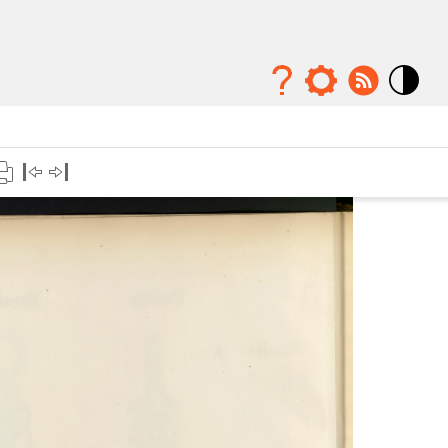
Mode
contraste
élévé