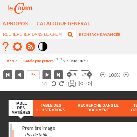
À PROPOS
CATALOGUE GÉNÉRAL
RECHERCHE AVANCÉE
Mode
contraste
Accueil
Catalogue général
pl.5 - vue 14/70
élévé
100%
TABLE
TABLE DES
RECHERCHE DANS LE
T
DES
ILLUSTRATIONS
DOCUMENT
OC
MATIÈRES
Première image
Pas de table ...