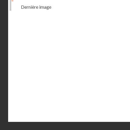
Dernière image
Droits réservés - CNAM