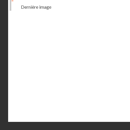
Dernière image
Droits réservés - CNAM