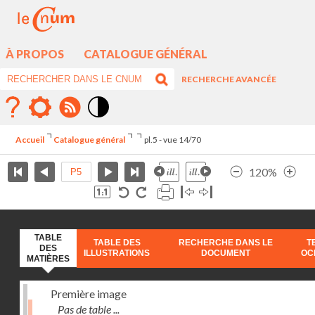
À PROPOS
CATALOGUE GÉNÉRAL
RECHERCHE AVANCÉE
Mode
contraste
Accueil
Catalogue général
pl.5 - vue 14/70
élévé
120%
TABLE
TABLE DES
RECHERCHE DANS LE
T
DES
ILLUSTRATIONS
DOCUMENT
OC
MATIÈRES
Première image
Pas de table ...