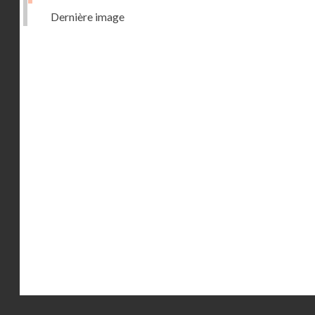
Dernière image
Droits réservés - CNAM