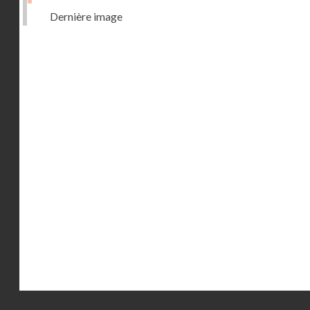
Dernière image
Droits réservés - CNAM