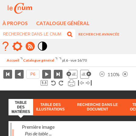
À PROPOS
CATALOGUE GÉNÉRAL
RECHERCHE AVANCÉE
Mode
contraste
Accueil
Catalogue général
pl.6 - vue 16/70
élévé
110%
TABLE
TABLE DES
RECHERCHE DANS LE
T
DES
ILLUSTRATIONS
DOCUMENT
OC
MATIÈRES
Première image
Pas de table ...