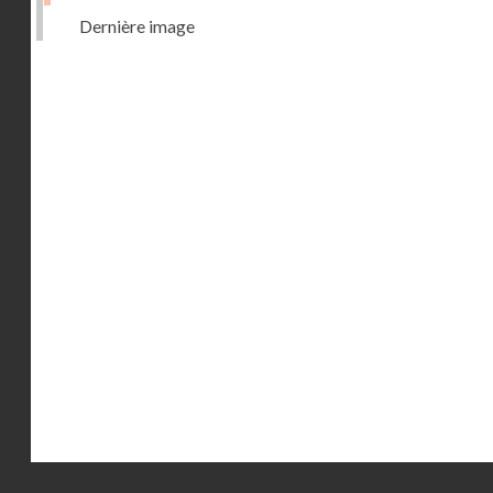
Dernière image
Droits réservés - CNAM