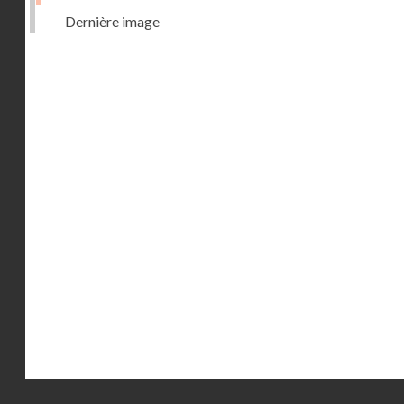
Dernière image
Droits réservés - CNAM