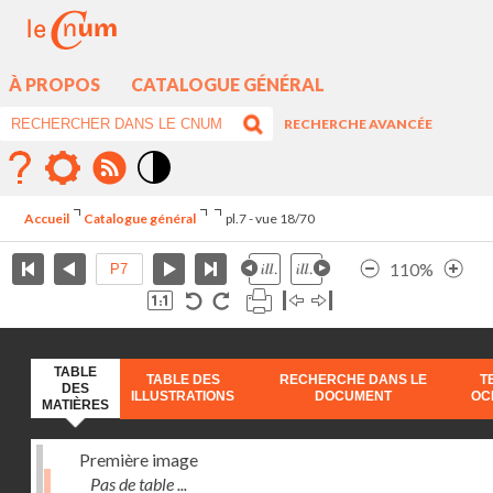
À PROPOS
CATALOGUE GÉNÉRAL
RECHERCHE AVANCÉE
Mode
contraste
Accueil
Catalogue général
pl.7 - vue 18/70
élévé
110%
TABLE
TABLE DES
RECHERCHE DANS LE
T
DES
ILLUSTRATIONS
DOCUMENT
OC
MATIÈRES
Première image
Pas de table ...