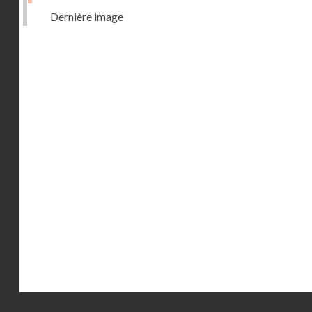
Dernière image
Droits réservés - CNAM