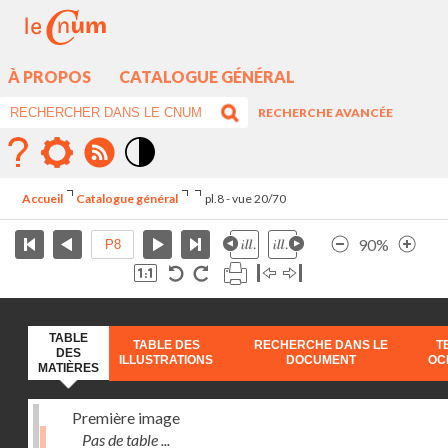
À PROPOS
CATALOGUE GÉNÉRAL
RECHERCHE AVANCÉE
Mode
contraste
Accueil
Catalogue général
pl.8 - vue 20/70
élévé
90%
TABLE
TABLE DES
RECHERCHE DANS LE
T
DES
ILLUSTRATIONS
DOCUMENT
OC
MATIÈRES
Première image
Pas de table ...