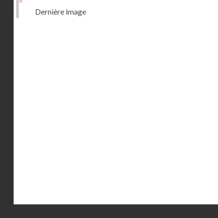
Dernière image
Droits réservés - CNAM