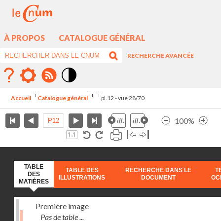
À PROPOS
CATALOGUE GÉNÉRAL
RECHERCHE AVANCÉE
Mode
contraste
Accueil
Catalogue général
pl.12 - vue 28/70
élévé
100%
TABLE
TABLE DES
RECHERCHE DANS LE
T
DES
ILLUSTRATIONS
DOCUMENT
OC
MATIÈRES
Première image
Pas de table ...