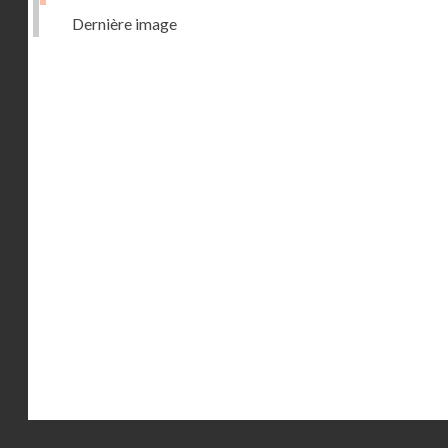
Dernière image
Droits réservés - CNAM