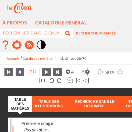
À PROPOS
CATALOGUE GÉNÉRAL
RECHERCHE AVANCÉE
Mode
contraste
Accueil
Catalogue général
pl.12 - vue 28/70
élévé
80%
TABLE
TABLE DES
RECHERCHE DANS LE
T
DES
ILLUSTRATIONS
DOCUMENT
OC
MATIÈRES
Première image
Pas de table ...