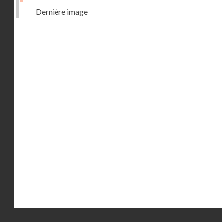
Dernière image
Droits réservés - CNAM