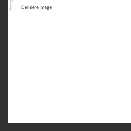
Dernière image
Droits réservés - CNAM