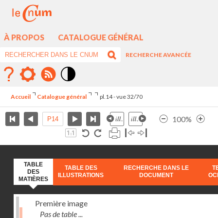
À PROPOS
CATALOGUE GÉNÉRAL
RECHERCHE AVANCÉE
Mode
contraste
Accueil
Catalogue général
pl.14 - vue 32/70
élévé
100%
TABLE
TABLE DES
RECHERCHE DANS LE
T
DES
ILLUSTRATIONS
DOCUMENT
OC
MATIÈRES
Première image
Pas de table ...