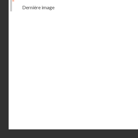
Dernière image
Droits réservés - CNAM