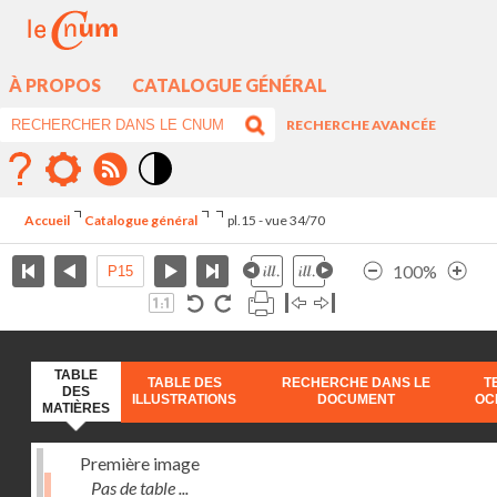
À PROPOS
CATALOGUE GÉNÉRAL
RECHERCHE AVANCÉE
Mode
contraste
Accueil
Catalogue général
pl.15 - vue 34/70
élévé
100%
TABLE
TABLE DES
RECHERCHE DANS LE
T
DES
ILLUSTRATIONS
DOCUMENT
OC
MATIÈRES
Première image
Pas de table ...