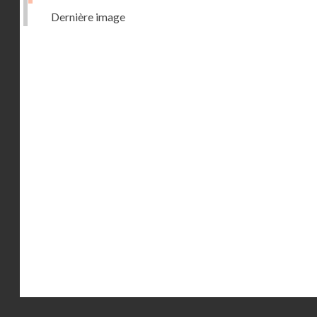
Dernière image
Droits réservés - CNAM