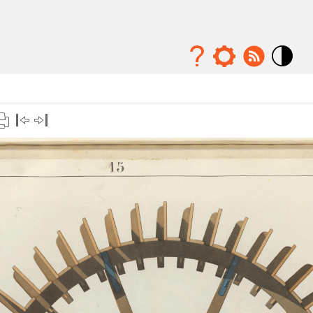
Mode
contraste
élévé