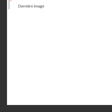
Dernière image
Droits réservés - CNAM