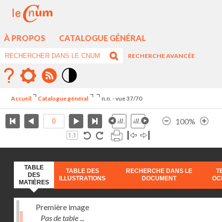
À PROPOS
CATALOGUE GÉNÉRAL
RECHERCHE AVANCÉE
Mode
contraste
Accueil
Catalogue général
n.n. - vue 37/70
élévé
100%
TABLE
TABLE DES
RECHERCHE DANS LE
T
DES
ILLUSTRATIONS
DOCUMENT
OC
MATIÈRES
Première image
Pas de table ...