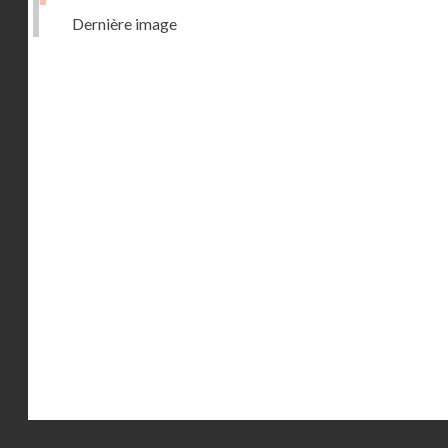
Dernière image
Droits réservés - CNAM