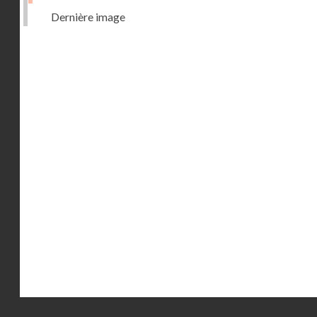
Dernière image
Droits réservés - CNAM