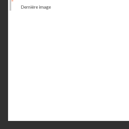
Dernière image
Droits réservés - CNAM