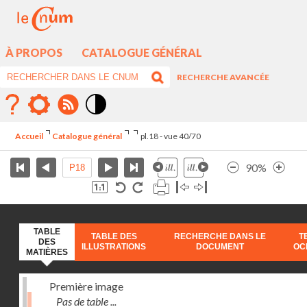
À PROPOS
CATALOGUE GÉNÉRAL
RECHERCHE AVANCÉE
Mode
contraste
Accueil
Catalogue général
pl.18 - vue 40/70
élévé
90%
TABLE
TABLE DES
RECHERCHE DANS LE
T
DES
ILLUSTRATIONS
DOCUMENT
OC
MATIÈRES
Première image
Pas de table ...