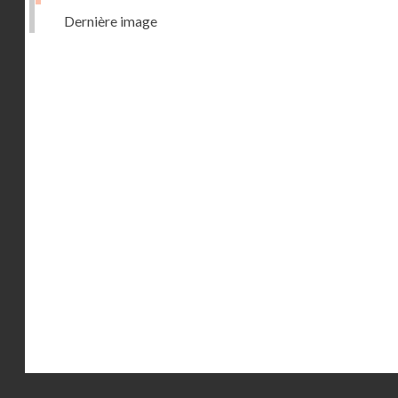
Dernière image
Droits réservés - CNAM