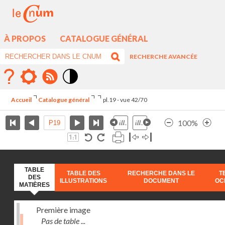
À PROPOS
CATALOGUE GÉNÉRAL
RECHERCHE AVANCÉE
Mode
contraste
Accueil
Catalogue général
pl.19 - vue 42/70
élévé
100%
TABLE
TABLE DES
RECHERCHE DANS LE
T
DES
ILLUSTRATIONS
DOCUMENT
OC
MATIÈRES
Première image
Pas de table ...