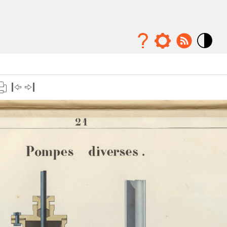
Mode
contraste
élévé