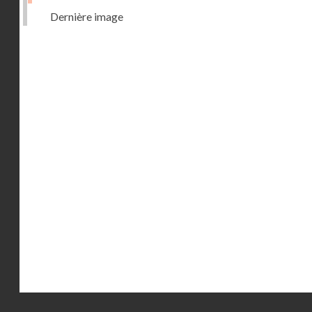
Dernière image
Droits réservés - CNAM