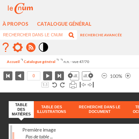
À PROPOS
CATALOGUE GÉNÉRAL
RECHERCHE AVANCÉE
Mode
contraste
Accueil
Catalogue général
n.n. - vue 47/70
élévé
100%
TABLE
TABLE DES
RECHERCHE DANS LE
T
DES
ILLUSTRATIONS
DOCUMENT
OC
MATIÈRES
Première image
Pas de table ...