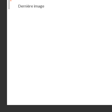
Dernière image
Droits réservés - CNAM