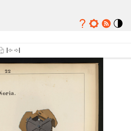
Mode
contraste
élévé