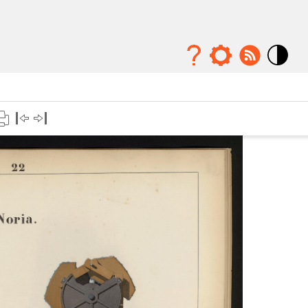
Mode
contraste
élévé