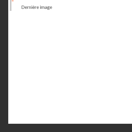
Dernière image
Droits réservés - CNAM