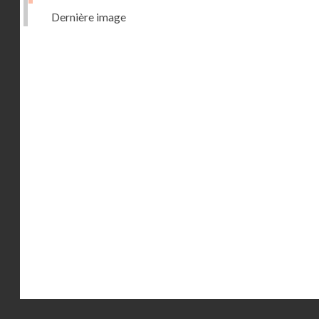
Dernière image
Droits réservés - CNAM