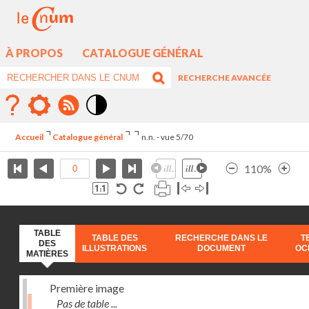
À PROPOS
CATALOGUE GÉNÉRAL
RECHERCHE AVANCÉE
Mode
contraste
Accueil
Catalogue général
n.n. - vue 5/70
élévé
110%
TABLE
TABLE DES
RECHERCHE DANS LE
T
DES
ILLUSTRATIONS
DOCUMENT
OC
MATIÈRES
Première image
Pas de table ...