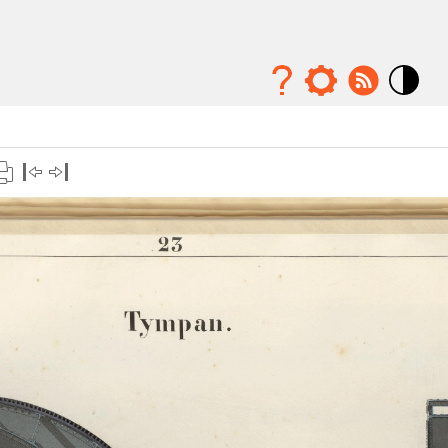
Mode
contraste
élévé