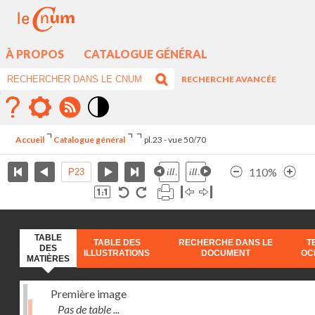
À PROPOS
CATALOGUE GÉNÉRAL
RECHERCHE AVANCÉE
Mode
contraste
Accueil
Catalogue général
pl.23 - vue 50/70
élévé
110%
TABLE
TABLE DES
RECHERCHE DANS LE
T
DES
ILLUSTRATIONS
DOCUMENT
OC
MATIÈRES
Première image
Pas de table ...