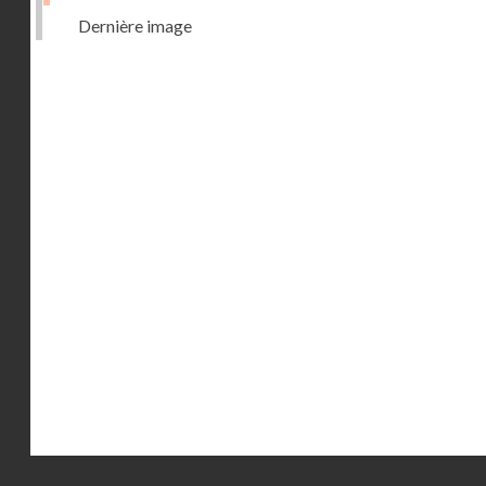
Dernière image
Droits réservés - CNAM