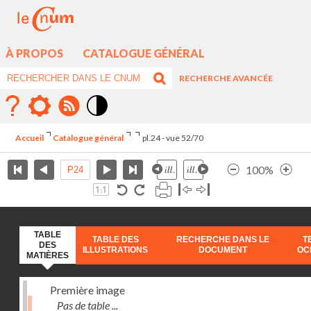
À PROPOS
CATALOGUE GÉNÉRAL
RECHERCHE AVANCÉE
Mode
contraste
Accueil
Catalogue général
pl.24 - vue 52/70
élévé
100%
TABLE
TABLE DES
RECHERCHE DANS LE
T
DES
ILLUSTRATIONS
DOCUMENT
OC
MATIÈRES
Première image
Pas de table ...