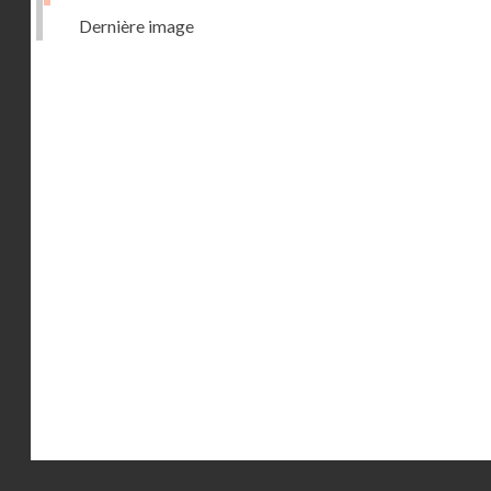
Dernière image
Droits réservés - CNAM