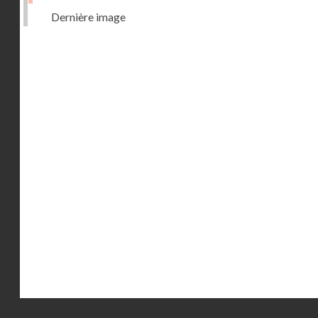
Dernière image
Droits réservés - CNAM