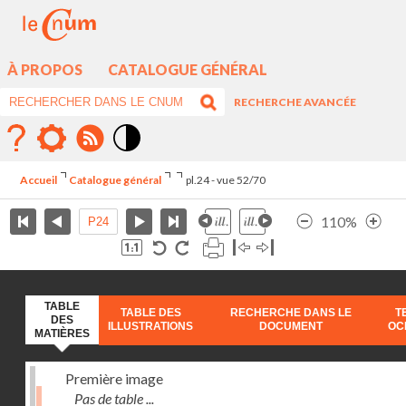
À PROPOS
CATALOGUE GÉNÉRAL
RECHERCHE AVANCÉE
Mode
contraste
Accueil
Catalogue général
pl.24 - vue 52/70
élévé
110%
TABLE
TABLE DES
RECHERCHE DANS LE
T
DES
ILLUSTRATIONS
DOCUMENT
OC
MATIÈRES
Première image
Pas de table ...