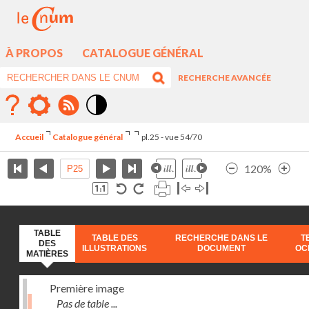
À PROPOS
CATALOGUE GÉNÉRAL
RECHERCHE AVANCÉE
Mode
contraste
Accueil
Catalogue général
pl.25 - vue 54/70
élévé
120%
TABLE
TABLE DES
RECHERCHE DANS LE
T
DES
ILLUSTRATIONS
DOCUMENT
OC
MATIÈRES
Première image
Pas de table ...