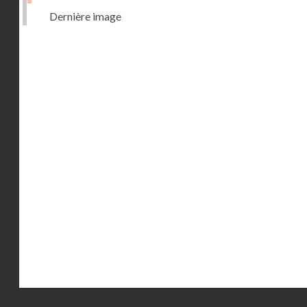
Dernière image
Droits réservés - CNAM