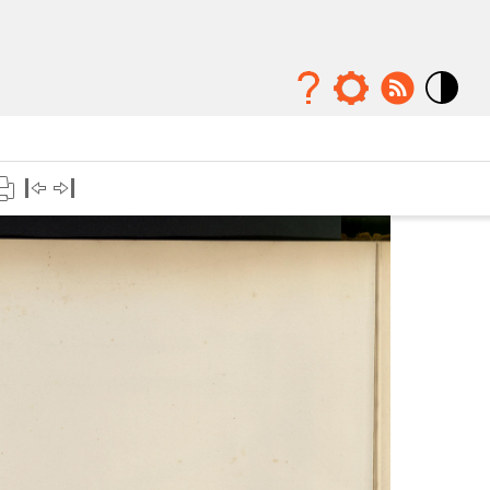
Mode
contraste
élévé