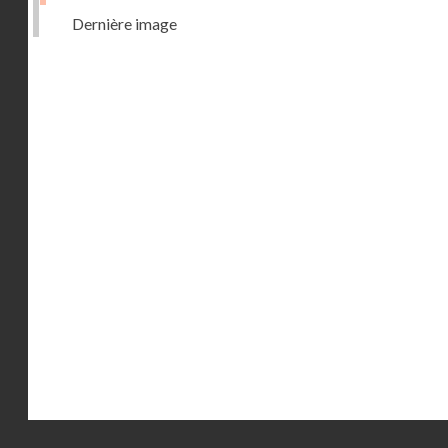
Dernière image
Droits réservés - CNAM