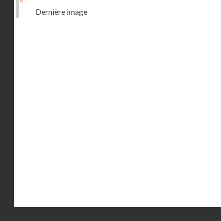
Dernière image
Droits réservés - CNAM