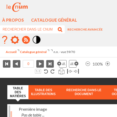
À PROPOS
CATALOGUE GÉNÉRAL
RECHERCHE AVANCÉE
Mode
contraste
Accueil
Catalogue général
n.n. - vue 59/70
élévé
100%
TABLE
TABLE DES
RECHERCHE DANS LE
T
DES
ILLUSTRATIONS
DOCUMENT
OC
MATIÈRES
Première image
Pas de table ...