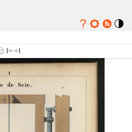
Mode
contraste
élévé