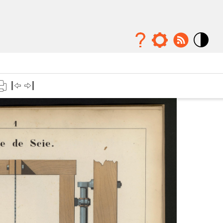
Mode
contraste
élévé